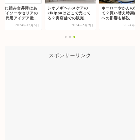
00均に踏み台昇降はあ
シオノギヘルスケアの
ホーローやかんの寿
？ダイソーやセリアの
kikippaはどこで売って
て？買い替え時期は
品＆代用アイデア徹...
る？実店舗での販売...
への影響も解説
2024年12月6日
2024年5月9日
2024年2
スポンサーリンク