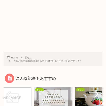
HOME
暮らし
夜行バスの消灯時間はあるの？消灯後はどうやって過ごすべき？
こんな記事もおすすめ
し
暮らし
暮らし