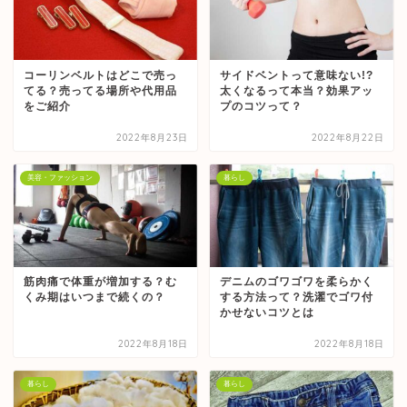
コーリンベルトはどこで売っ
サイドベントって意味ない!?
てる？売ってる場所や代用品
太くなるって本当？効果アッ
をご紹介
プのコツって？
2022年8月23日
2022年8月22日
美容・ファッション
暮らし
筋肉痛で体重が増加する？む
デニムのゴワゴワを柔らかく
くみ期はいつまで続くの？
する方法って？洗濯でゴワ付
かせないコツとは
2022年8月18日
2022年8月18日
暮らし
暮らし