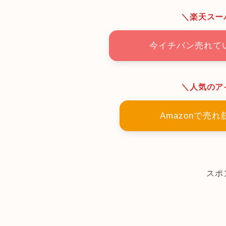
＼楽天スー
今イチバン売れて
＼人気のア
Amazonで売
スポ