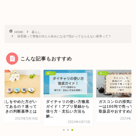
HOME
暮らし
保育園って警報が出たら休みになる!?預かってもらえない基準って？
こんな記事もおすすめ
し
暮らし
暮らし
っ越しをやめた方がい
ダイチャリの使い方徹底
ガスコンロの排気口
時ってあるの？迷って
ガイド！アプリ登録から
ーは100均で売って
るときの判断基準とは
借り方・支払い方法も
取扱店やおすすめ品を.
解...
2023年5月14日
2024年7
2024年4月11日