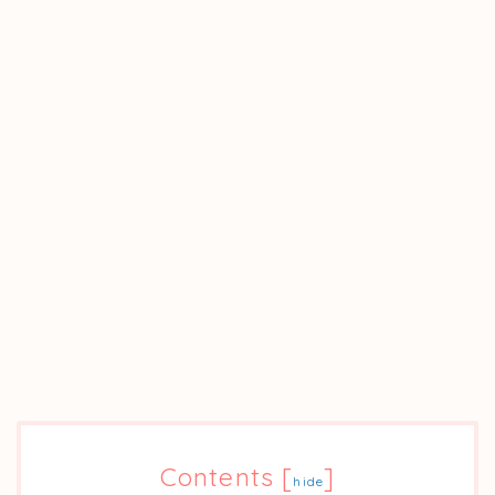
Contents
[
]
hide