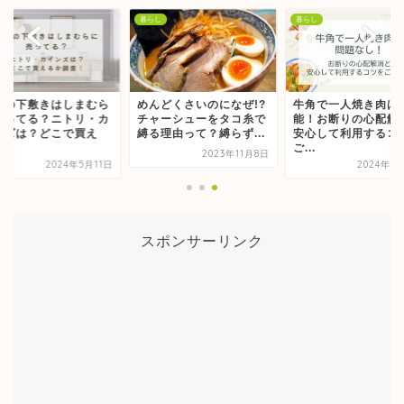
し
暮らし
暮らし
グの下敷きはしまむら
めんどくさいのになぜ!?
牛角で一人焼き肉は
売ってる？ニトリ・カ
チャーシューをタコ糸で
能！お断りの心配解
ンズは？どこで買え
縛る理由って？縛らず...
安心して利用するコ
.
ご...
2023年11月8日
2024年5月11日
2024年6
スポンサーリンク