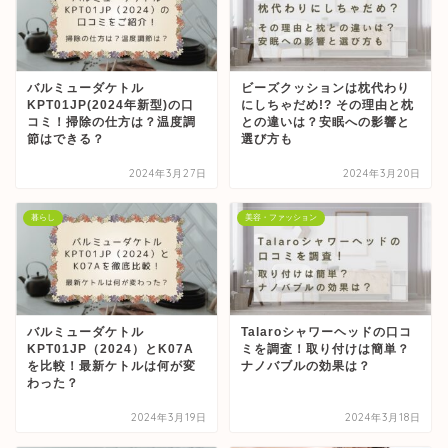
バルミューダケトル
ビーズクッションは枕代わり
KPT01JP(2024年新型)の口
にしちゃだめ!? その理由と枕
コミ！掃除の仕方は？温度調
との違いは？安眠への影響と
節はできる？
選び方も
2024年3月27日
2024年3月20日
暮らし
美容・ファッション
バルミューダケトル
Talaroシャワーヘッドの口コ
KPT01JP（2024）とK07A
ミを調査！取り付けは簡単？
を比較！最新ケトルは何が変
ナノバブルの効果は？
わった？
2024年3月19日
2024年3月18日