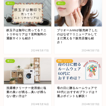
暮らし
暮らし
鉄玉子は無印に売ってる？ニ
プリオールbbが販売終了した
トリやセリアは？送料無料の
のはなぜ？リニューアルして
通販サイトも紹介！
まだ買える？販売店舗も紹
介！
2024年3月17日
2024年3月17日
暮らし
季節・トレンド
洗濯槽クリーナー使用後に塩
母の日に贈るルームウェアで
素の臭いが残る…臭いが残ら
60代におすすめブランドは？
ない使い方は?
選ぶポイントも解説！
2024年3月16日
2024年3月13日